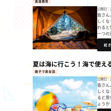
英語教育
公開日：2
皆さん
しくな
れると
一つの
続
夏は海に行こう！海で使え
親子で英会話
公開日：2
皆さん
しくな
ると思
ょうか