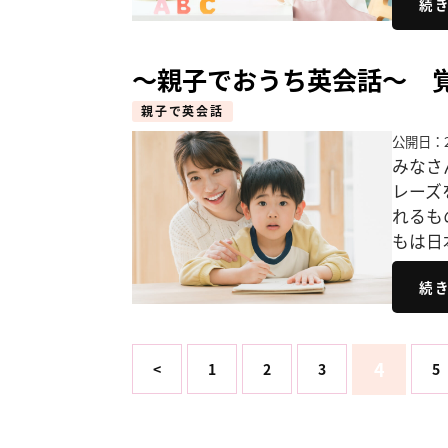
続
～親子でおうち英会話～ 
親子で英会話
公開日：2
みなさ
レーズ
れるも
もは日
続
4
<
1
2
3
5