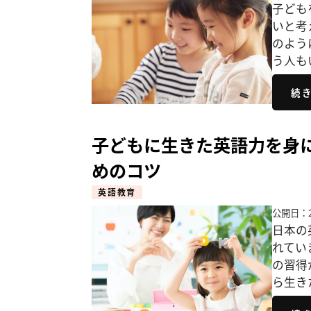
子ども
いと考
のよう
う人も
続
子どもに生きた英語力を身
めのコツ
英語教育
公開日：2
日本の
れてい
の習得
ら生き