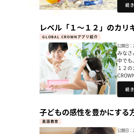
続
レベル「１～１２」のカリ
GLOBAL CROWNアプリ紹介
公開日：2
みなさ
中でも
１２の
CRO
続
子どもの感性を豊かにする
英語教育
公開日：2