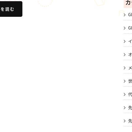
カ
きを読む
G
G