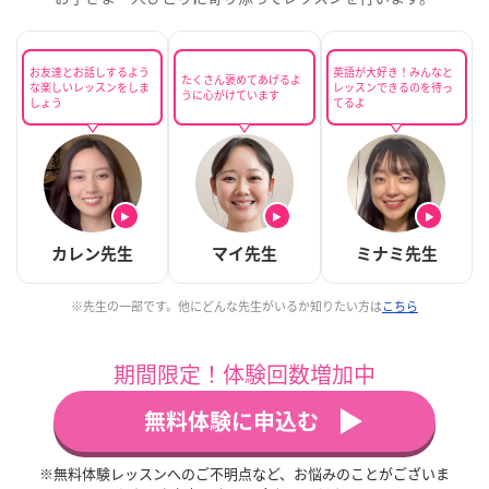
お友達とお話しするよう
英語が大好き！みんなと
たくさん褒めてあげるよ
な楽しいレッスンをしま
レッスンできるのを待っ
うに心がけています
しょう
てるよ
▶
▶
▶
カレン先生
マイ先生
ミナミ先生
※先生の一部です。他にどんな先生がいるか知りたい方は
こちら
期間限定！体験回数増加中
無料体験に申込む
※無料体験レッスンへのご不明点など、お悩みのことがございま