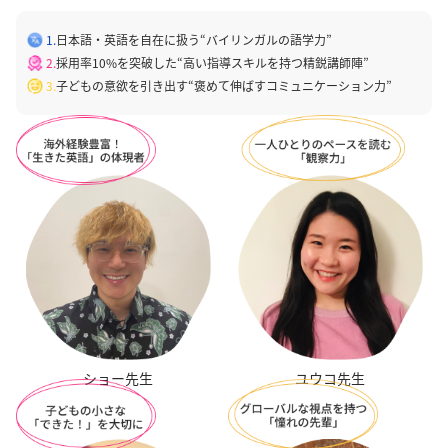
1.
日本語・英語を自在に扱う“バイリンガルの語学力”
2.
採用率10%を突破した“高い指導スキルを持つ精鋭講師陣”
3.
子どもの意欲を引き出す“褒めて伸ばすコミュニケーション力”
ユウコ先生
ショー先生