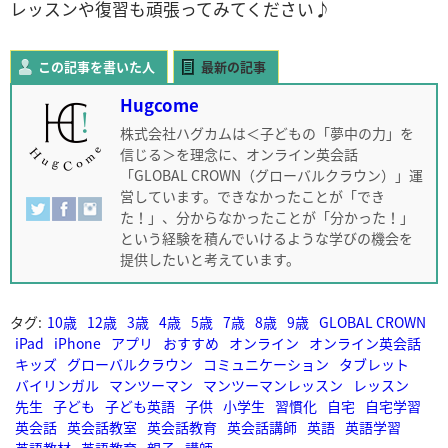
レッスンや復習も頑張ってみてください♪
この記事を書いた人
最新の記事
Hugcome
株式会社ハグカムは＜子どもの「夢中の力」を
信じる＞を理念に、オンライン英会話
「GLOBAL CROWN（グローバルクラウン）」運
営しています。できなかったことが「でき
た！」、分からなかったことが「分かった！」
という経験を積んでいけるような学びの機会を
提供したいと考えています。
タグ:
10歳
12歳
3歳
4歳
5歳
7歳
8歳
9歳
GLOBAL CROWN
iPad
iPhone
アプリ
おすすめ
オンライン
オンライン英会話
キッズ
グローバルクラウン
コミュニケーション
タブレット
バイリンガル
マンツーマン
マンツーマンレッスン
レッスン
先生
子ども
子ども英語
子供
小学生
習慣化
自宅
自宅学習
英会話
英会話教室
英会話教育
英会話講師
英語
英語学習