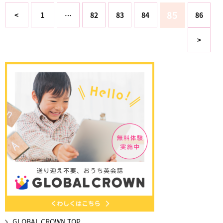
85
<
1
…
82
83
84
86
>
GLOBAL CROWN TOP