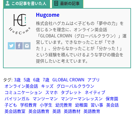
この記事を書いた人
最新の記事
Hugcome
株式会社ハグカムは＜子どもの「夢中の力」を
信じる＞を理念に、オンライン英会話
「GLOBAL CROWN（グローバルクラウン）」運
営しています。できなかったことが「でき
た！」、分からなかったことが「分かった！」
という経験を積んでいけるような学びの機会を
提供したいと考えています。
タグ:
3歳
5歳
6歳
7歳
GLOBAL CROWN
アプリ
オンライン英会話
キッズ
グローバルクラウン
コミュニケーション
スマホ
タブレット
ネイティブ
バイリンガル
マンツーマン
マンツーマンレッスン
保育園
子ども
学校教育
小学生
幼児教育
幼稚園
習い事
英会話
英会話教室
英会話教育
英語
英語教材
英語教育