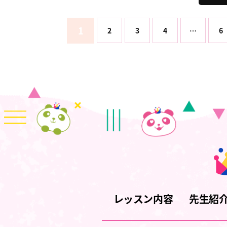
1
2
3
4
…
6
レッスン内容
先生紹