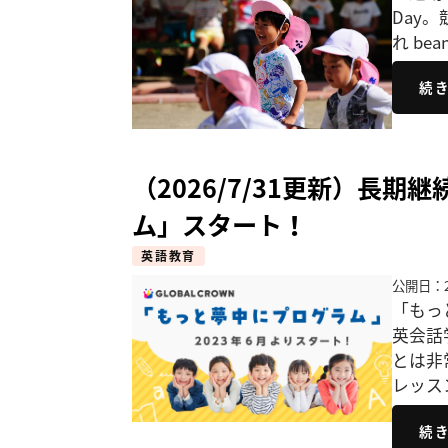
Day。
れ bea
続
（2026/7/31更新）長
ム」スタート！
英語教育
公開日：2
「もっ
英会話
とは非
レッス
続