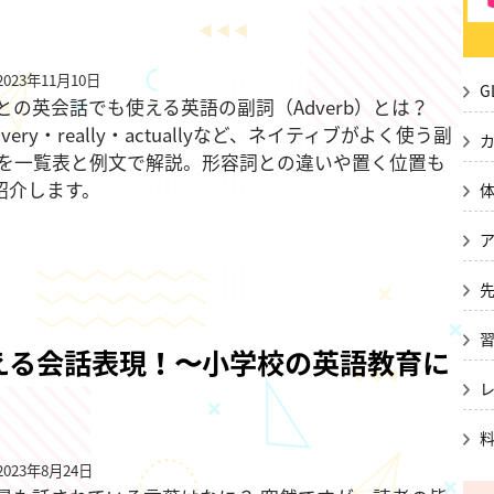
023年11月10日
G
との英会話でも使える英語の副詞（Adverb）とは？
n・very・really・actuallyなど、ネイティブがよく使う副
語を一覧表と例文で解説。形容詞との違いや置く位置も
で紹介します。
える会話表現！〜小学校の英語教育に
023年8月24日