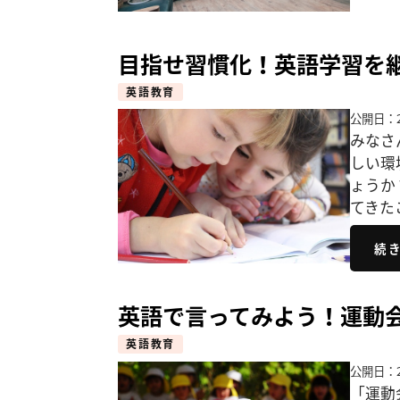
目指せ習慣化！英語学習を
英語教育
公開日：2
みなさ
しい環
ょうか
てきた
続
英語で言ってみよう！運動
英語教育
公開日：2
「運動