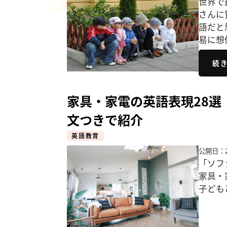
世界で
さんに
語だと
易に想
続
家具・家電の英語表現28
文つきで紹介
英語教育
公開日：2
「ソフ
家具・
子ども