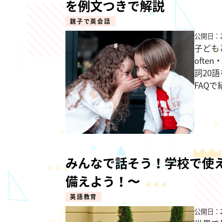
を例文つきで解説
親子で英会話
公開日：2
子ども
ofte
詞20
FAQ
みんなで話そう！学校で使
備えよう！〜
英語教育
公開日：2