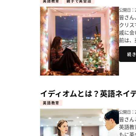
英語教育
親子で英会話
公開日：2
皆さん
クリス
戚に会
前は、
続
イディオムとは？英語ネイ
英語教育
公開日：2
皆さん
英語教
もに英