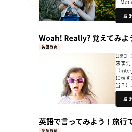
「Mot
続
Woah! Really? 覚え
英語教育
公開日：2
感嘆詞（
（int
に表す言
当？）
続
英語で言ってみよう！旅行
英語教育