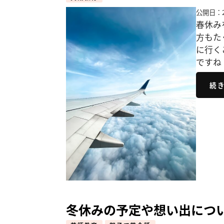
公開日：2
春休み
方もた
に行く
ですね
続
冬休みの予定や想い出につ