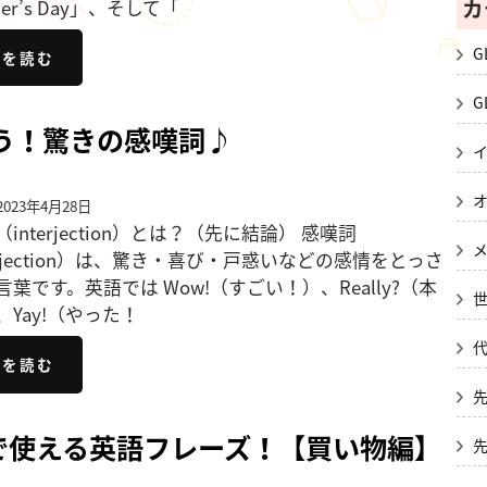
カ
her’s Day」、そして「
G
きを読む
G
てみよう！驚きの感嘆詞♪
023年4月28日
interjection）とは？（先に結論） 感嘆詞
erjection）は、驚き・喜び・戸惑いなどの感情をとっさ
葉です。英語では Wow!（すごい！）、Really?（本
、Yay!（やった！
きを読む
で使える英語フレーズ！【買い物編】