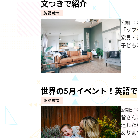
文つきで紹介
英語教育
公開日：2
「ソフ
家具・
子ども
世界の5月イベント！英語
英語教育
公開日：2
皆さん
連した
ありま