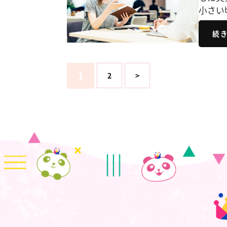
小さい
続
1
2
>