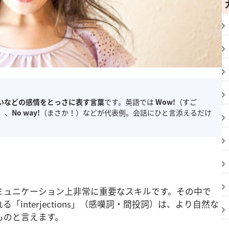
いなどの感情をとっさに表す言葉
です。英語では
Wow!
（すご
）、
No way!
（まさか！）などが代表例。会話にひと言添えるだけ
ミュニケーション上非常に重要なスキルです。その中で
interjections」（感嘆詞・間投詞）は、より自然な
ものと言えます。