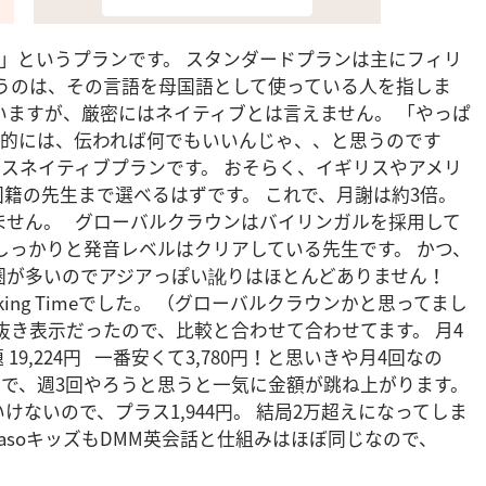
る」というプランです。 スタンダードプランは主にフィリ
いうのは、その言語を母国語として使っている人を指しま
いますが、厳密にはネイティブとは言えません。 「やっぱ
人的には、伝われば何でもいいんじゃ、、と思うのです
スネイティブプランです。 おそらく、イギリスやアメリ
籍の先生まで選べるはずです。 これで、月謝は約3倍。
ません。 グローバルクラウンはバイリンガルを採用して
しっかりと発音レベルはクリアしている先生です。 かつ、
圏が多いのでアジアっぽい訛りはほとんどありません！
ing Timeでした。 （グローバルクラウンかと思ってまし
抜き表示だったので、比較と合わせて合わせてます。 月4
け放題 19,224円 一番安くて3,780円！と思いきや月4回なの
なので、週3回やろうと思うと一気に金額が跳ね上がります。
ないので、プラス1,944円。 結局2万超えになってしま
asoキッズもDMM英会話と仕組みはほぼ同じなので、