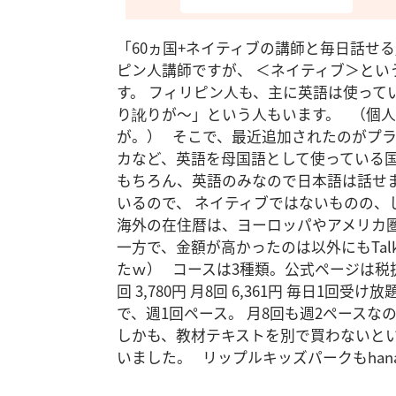
「60ヵ国+ネイティブの講師と毎日話せ
ピン人講師ですが、 ＜ネイティブ＞と
す。 フィリピン人も、主に英語は使って
り訛りが～」という人もいます。 （個
が。） そこで、最近追加されたのがプラ
カなど、英語を母国語として使っている国
もちろん、英語のみなので日本語は話せ
いるので、 ネイティブではないものの、
海外の在住暦は、ヨーロッパやアメリカ
一方で、金額が高かったのは以外にもTalk
たｗ） コースは3種類。公式ページは税
回 3,780円 月8回 6,361円 毎日1回受
で、週1回ペース。 月8回も週2ペース
しかも、教材テキストを別で買わないといけ
いました。 リップルキッズパークもhan