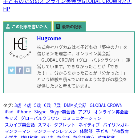
子どものためのオンライン英会話GLOBAL CROWN公式
HP
この記事を書いた人
最新の記事
Hugcome
株式会社ハグカムは＜子どもの「夢中の力」を
信じる＞を理念に、オンライン英会話
「GLOBAL CROWN（グローバルクラウン）」運
営しています。できなかったことが「でき
た！」、分からなかったことが「分かった！」
という経験を積んでいけるような学びの機会を
提供したいと考えています。
タグ:
3歳
4歳
5歳
6歳
7歳
DMM英会話
GLOBAL CROWN
iPad
iPhone
Skype
Skype英会話
アプリ
オンライン英会話
キッズ
グローバルクラウン
コミュニケーション
スカイプ英会話
スマホ
タブレット
ネイティブ
バイリンガル
マンツーマン
マンツーマンレッスン
体験談
子ども
学校教育
小学生
幼児教育
習い事
英会話
英会話教室
英語教育