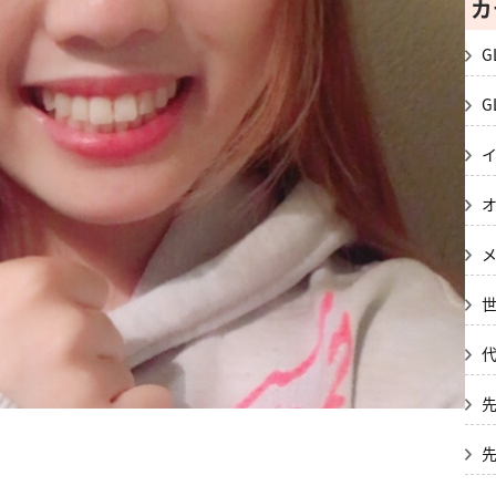
カ
G
G