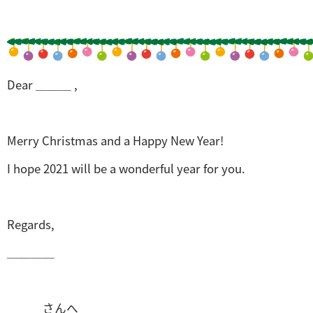
Dear ＿＿＿ ,
Merry Christmas and a Happy New Year!
I hope 2021 will be a wonderful year for you.
Regards,
＿＿＿＿
＿＿＿さんへ