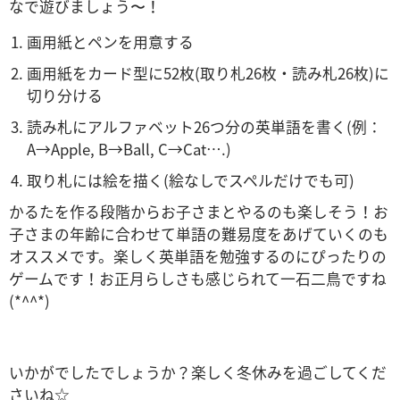
なで遊びましょう〜！
画用紙とペンを用意する
画用紙をカード型に52枚(取り札26枚・読み札26枚)に
切り分ける
読み札にアルファベット26つ分の英単語を書く(例：
A→Apple, B→Ball, C→Cat….)
取り札には絵を描く(絵なしでスペルだけでも可)
かるたを作る段階からお子さまとやるのも楽しそう！お
子さまの年齢に合わせて単語の難易度をあげていくのも
オススメです。楽しく英単語を勉強するのにぴったりの
ゲームです！お正月らしさも感じられて一石二鳥ですね
(*^^*)
いかがでしたでしょうか？楽しく冬休みを過ごしてくだ
さいね☆