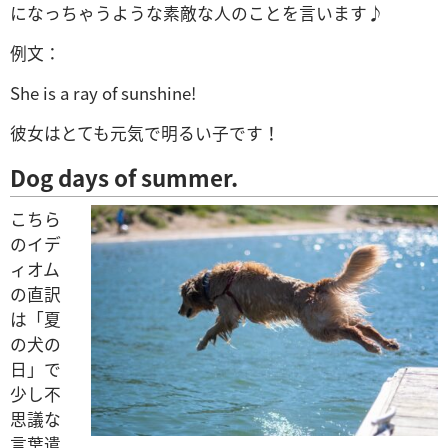
になっちゃうような素敵な人のことを言います♪
例文：
She is a ray of sunshine!
彼女はとても元気で明るい子です！
Dog days of summer.
こちら
のイデ
ィオム
の直訳
は「夏
の犬の
日」で
少し不
思議な
言葉遣