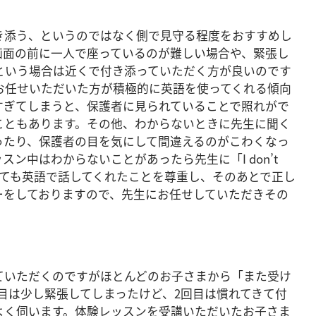
き添う、というのではなく側で見守る程度をおすすめし
画面の前に一人で座っているのが難しい場合や、緊張し
という場合は近くで付き添っていただく方が良いのです
お任せいただいた方が積極的に英語を使ってくれる傾向
すぎてしまうと、保護者に見られていることで照れがで
こともあります。その他、わからないときに先生に聞く
ったり、保護者の目を気にして間違えるのがこわくなっ
ン中はわからないことがあったら先生に「I don’t
ていても英語で話してくれたことを尊重し、そのあとで正し
ーをしておりますので、先生にお任せしていただきその
ていただくのですがほとんどのお子さまから「また受け
目は少し緊張してしまったけど、2回目は慣れてきて付
よく伺います。体験レッスンを受講いただいたお子さま