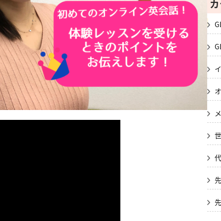
カ
G
G