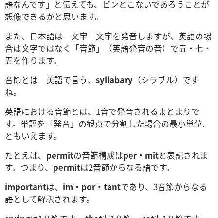
語なんです」と伝えても、ピンとこないであろうことが
想像できるかと思います。
また、日本語は一文字一文字を発音しますが、英語の場
合は文字ではなく「音節」（英語発音の音）で五・七・
五を作ります。
音節とは 英語で言う、
syllabary
（シラブル）です
ね。
英語における音節とは、1音で発音されるまとまりで
す。単語を「発音」の観点で分割した場合の最小単位、
ともいえます。
たとえば、
permit
の音節構成は
per・mit
と表記されま
す。つまり、
permit
は2音節からなる語です。
important
は、
im・por・tant
であり、3音節からなる
語として解釈されます。