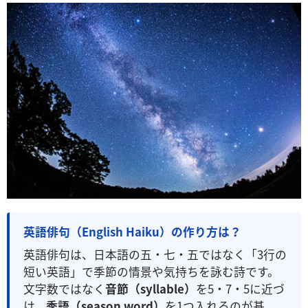
英語俳句（English Haiku）の作り方は？
英語俳句は、日本語の五・七・五ではなく「3行の
短い英語」で季節の情景や気持ちを詠む詩です。
文字数ではなく
音節（syllable）
を5・7・5に近づ
け、
季語（season word）
を1つ入れるのが基