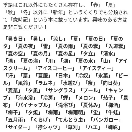
季語はこれ以外にもたくさん存在し、「春」「夏」
「秋」「冬」以外に「新年」というくくりでも分類され
て「歳時記」という本に載っています。興味のある方は
是非ご覧ください！
「暑き日」「暑し」「涼し」「夏」「夏の日」「夏の
夕」「夏の夜」「雷」「夏の雨」「夏の雲」「入道雲」
「夏の空」「夏の月」「夏の星」「夕立」「清水」
「滝」「夏の海」「川」「湖」「夏の水」「山」「アイ
スクリーム」「アイスコーヒー」「アイスティー」
「汗」「扇」「夏服」「日傘」「冷奴」「氷菓」「ビー
ル」「風鈴」「ラムネ」「水遊び」「祭」「向日葵」
「麦藁」「夕凪」「サングラス」「プール」「キャン
プ」「海水浴」「冷房」「蝉」「メロン」「茄子」「昆
布」「パイナップル」「滝浴び」「夏休み」「梅酒」
「梅干」「夕焼」「梅雨」「梅雨明」「蛍」「牛蛙」
「五月雨」「くらげ」「てんとう虫」「バンガロー」
「サイダー」「襟シャツ」「草刈」「ハエ」「蜘蛛」