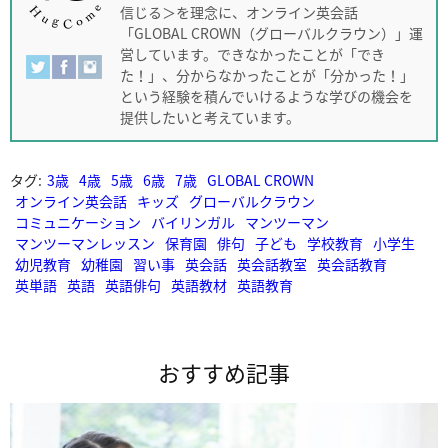
信じる＞を理念に、オンライン英会話
「GLOBAL CROWN（グローバルクラウン）」運
営しています。できなかったことが「でき
た！」、分からなかったことが「分かった！」
という経験を積んでいけるような学びの機会を
提供したいと考えています。
タグ:
3歳
4歳
5歳
6歳
7歳
GLOBAL CROWN
オンライン英会話
キッズ
グローバルクラウン
コミュニケーション
バイリンガル
マンツーマン
マンツーマンレッスン
保育園
俳句
子ども
学校教育
小学生
幼児教育
幼稚園
習い事
英会話
英会話教室
英会話教育
英単語
英語
英語俳句
英語教材
英語教育
おすすめ記事