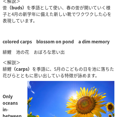
＜解説＞
蕾
（buds）
を季語として使い、春の蕾が開いていく様
子と4月の新学年に備えた新しい靴でワクワクした心を
表現しています。
colored carps
blossom on pond
a dim memory
緋鯉 池の花 おぼろな思い出
＜解説＞
緋鯉
（carps）
を季語に、5月のこどもの日を池に落ちた
花びらとともに思い出している特徴が詠めます。
Only
oceans
in-
between