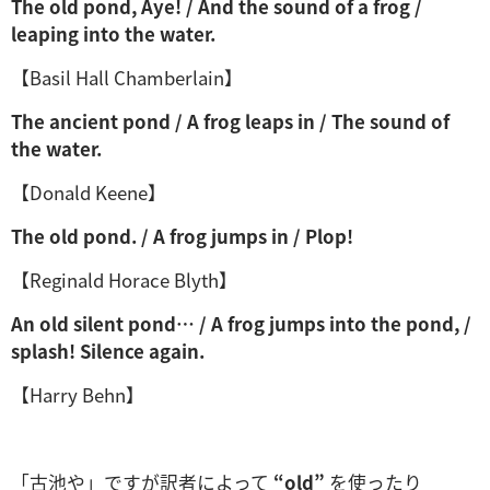
The old pond, Aye! / And the sound of a frog /
leaping into the water.
【Basil Hall Chamberlain】
The ancient pond / A frog leaps in / The sound of
the water.
【Donald Keene】
The old pond. / A frog jumps in / Plop!
【Reginald Horace Blyth】
An old silent pond… / A frog jumps into the pond, /
splash! Silence again.
【Harry Behn】
「古池や」ですが訳者によって
“old”
を使ったり