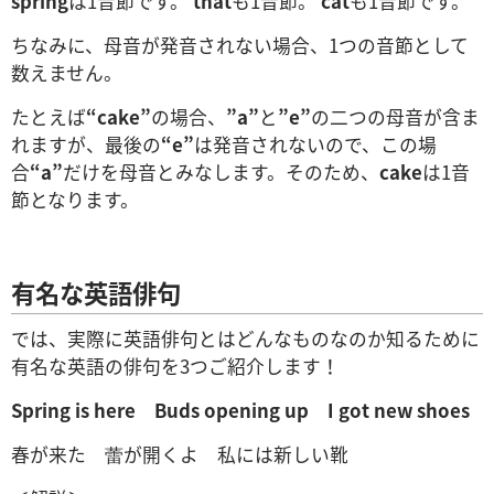
spring
は1音節です。
that
も1音節。
cat
も1音節です。
ちなみに、母音が発音されない場合、1つの音節として
数えません。
たとえば
“cake”
の場合、
”a”
と
”e”
の二つの母音が含ま
れますが、最後の
“e”
は発音されないので、この場
合
“a”
だけを母音とみなします。そのため、
cake
は1音
節となります。
有名な英語俳句
では、実際に英語俳句とはどんなものなのか知るために
有名な英語の俳句を3つご紹介します！
Spring is here
Buds opening up
I got new shoes
春が来た 蕾が開くよ 私には新しい靴