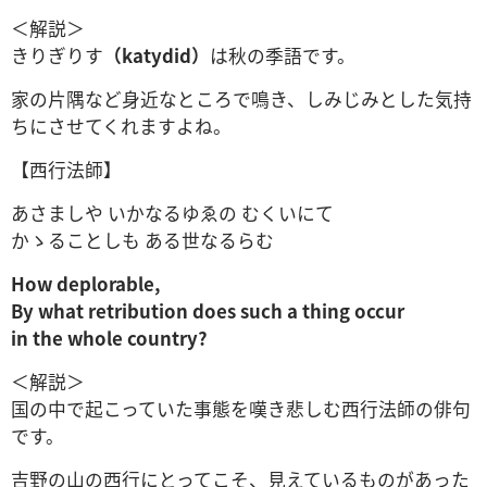
＜解説＞
きりぎりす
（katydid）
は秋の季語です。
家の片隅など身近なところで鳴き、しみじみとした気持
ちにさせてくれますよね。
【西行法師】
あさましや いかなるゆゑの むくいにて
かゝることしも ある世なるらむ
How deplorable,
By what retribution does such a thing occur
in the whole country?
＜解説＞
国の中で起こっていた事態を嘆き悲しむ西行法師の俳句
です。
吉野の山の西行にとってこそ、見えているものがあった