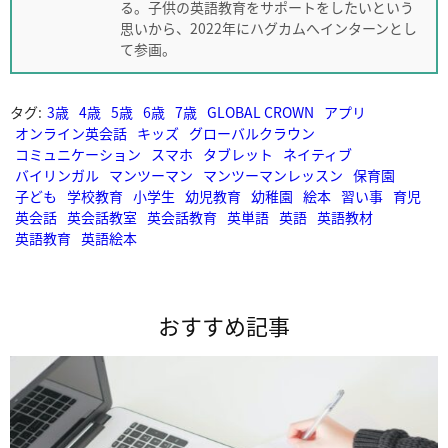
る。子供の英語教育をサポートをしたいという
思いから、2022年にハグカムへインターンとし
て参画。
タグ:
3歳
4歳
5歳
6歳
7歳
GLOBAL CROWN
アプリ
オンライン英会話
キッズ
グローバルクラウン
コミュニケーション
スマホ
タブレット
ネイティブ
バイリンガル
マンツーマン
マンツーマンレッスン
保育園
子ども
学校教育
小学生
幼児教育
幼稚園
絵本
習い事
育児
英会話
英会話教室
英会話教育
英単語
英語
英語教材
英語教育
英語絵本
おすすめ記事