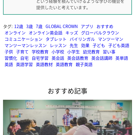
という経験を積んでいけるような学びの機会を
提供したいと考えています。
タグ:
12歳
3歳
7歳
GLOBAL CROWN
アプリ
おすすめ
オンライン
オンライン英会話
キッズ
グローバルクラウン
コミュニケーション
タブレット
バイリンガル
マンツーマン
マンツーマンレッスン
レッスン
先生
効果
子ども
子ども英語
子供
子育て
学校教育
小学校
小学生
幼児教育
習い事
習慣化
自宅
自宅学習
英会話
英会話教育
英会話講師
英単語
英語
英語学習
英語教材
英語教育
親子英語
おすすめ記事