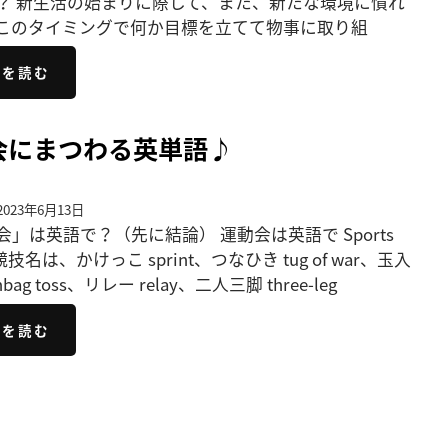
？ 新生活の始まりに際して、また、新たな環境に慣れ
このタイミングで何か目標を立てて物事に取り組
きを読む
会にまつわる英単語♪
023年6月13日
会」は英語で？（先に結論） 運動会は英語で Sports
競技名は、かけっこ sprint、つなひき tug of war、玉入
nbag toss、リレー relay、二人三脚 three-leg
きを読む