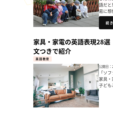
語だと
易に想
続
家具・家電の英語表現28
文つきで紹介
英語教育
公開日：2
「ソフ
家具・
子ども