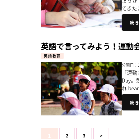
ょうか
てきた
続
英語で言ってみよう！運動
英語教育
公開日：2
「運動
Day。
れ bea
続
1
2
3
>