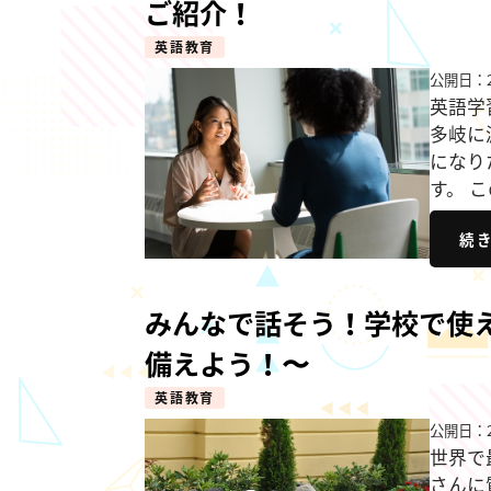
ご紹介！
英語教育
公開日：2
英語学
多岐に
になり
す。 
続
みんなで話そう！学校で使
備えよう！〜
英語教育
公開日：2
世界で
さんに