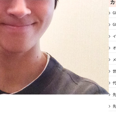
カ
G
G