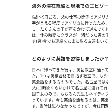
海外の滞在経験と現地でのエピソ
6歳～9歳ごろ、父の仕事の関係でアメリ
字が言える程度でアメリカに行ったため、
し、たくさんの子が声をかけて遊んでく
は、休み時間にクラスが一緒だった男の子た
す(笑)今でも連絡をたまに取る友達もい
どのように英語を習得しましたか
日本に帰ってきた後は、英語教室に通っ
た。1つは英検合格を目指す教室で、も
英会話をする方のみでした。名古屋では
父に1時間くらいかけて名古屋に連れて
国子女のみで、もちろん先生もネイティ
っています。今も英語を話せるのは、英
す。当時は思わなかったですが、今は両親