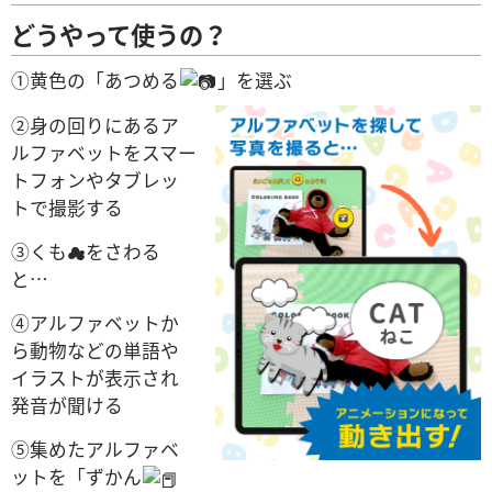
どうやって使うの？
①黄色の「あつめる
」を選ぶ
②身の回りにあるア
ルファベットをスマー
トフォンやタブレッ
トで撮影する
③くも☁をさわる
と…
④アルファベットか
ら動物などの単語や
イラストが表示され
発音が聞ける
⑤集めたアルファベ
ットを「ずかん