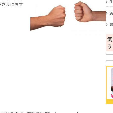
子さまにおす
気
う