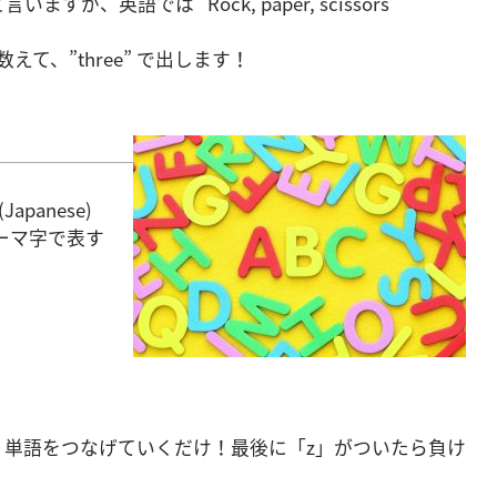
、英語では “Rock, paper, scissors
 と数えて、”three” で出します！
panese)
”とローマ字で表す
、単語をつなげていくだけ！最後に「z」がついたら負け