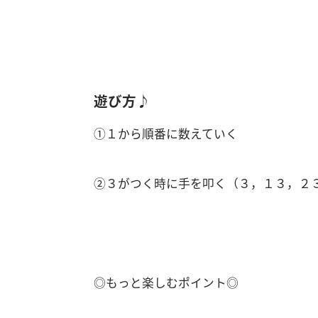
遊び方♪
①１から順番に数えていく
②３がつく時に手を叩く（３，１３，２３
◎もっと楽しむポイント◎