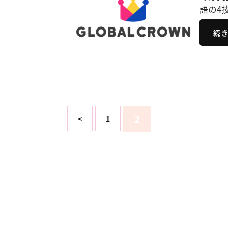
語の4
続
2
<
1