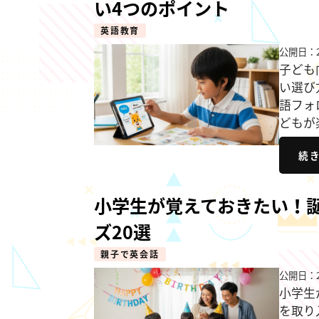
い4つのポイント
英語教育
公開日：2
子ども
い選び
語フォ
どもが
続
小学生が覚えておきたい！
ズ20選
親子で英会話
公開日：2
小学生
を取り