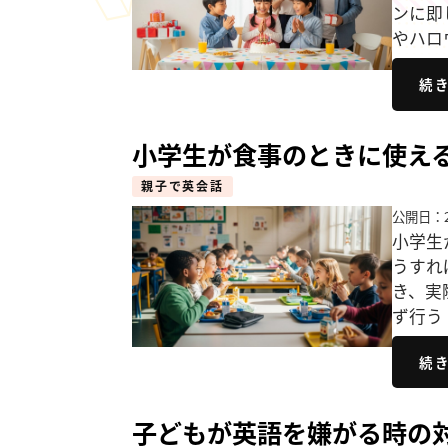
ンに即
やハロ
続
小学生が食事のときに使える
親子で英会話
公開日：2
小学生
うすれ
き、実
ず行う
続
子どもが英語を嫌がる時の