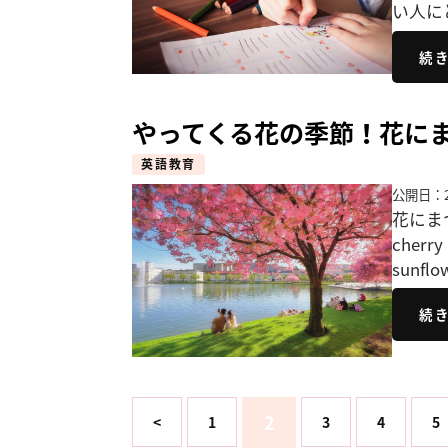
い人に
続
やってくる花の季節！花に
英語教育
公開日：2
花にま
cher
sunfl
続
2
<
1
3
4
5