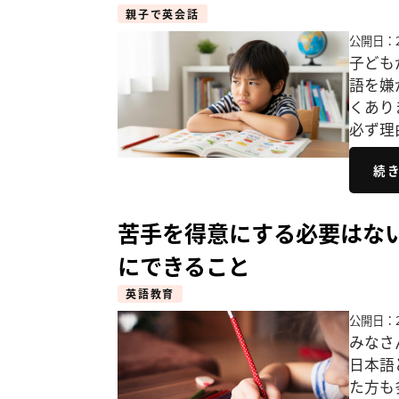
親子で英会話
公開日：2
子ども
語を嫌
くあり
必ず理
続
苦手を得意にする必要はな
にできること
英語教育
公開日：2
みなさ
日本語
た方も