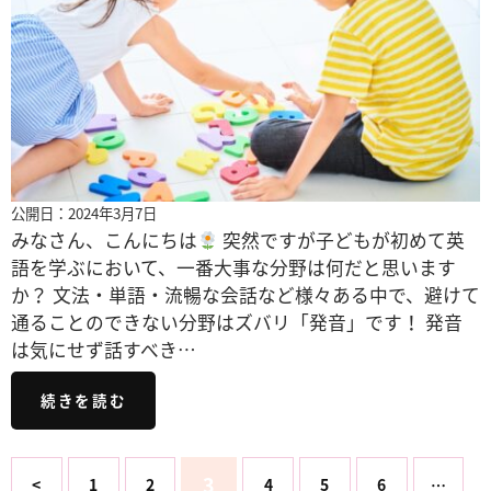
公開日：2024年3月7日
みなさん、こんにちは
突然ですが子どもが初めて英
語を学ぶにおいて、一番大事な分野は何だと思います
か？ 文法・単語・流暢な会話など様々ある中で、避けて
通ることのできない分野はズバリ「発音」です！ 発音
は気にせず話すべき…
続きを読む
3
<
1
2
4
5
6
…