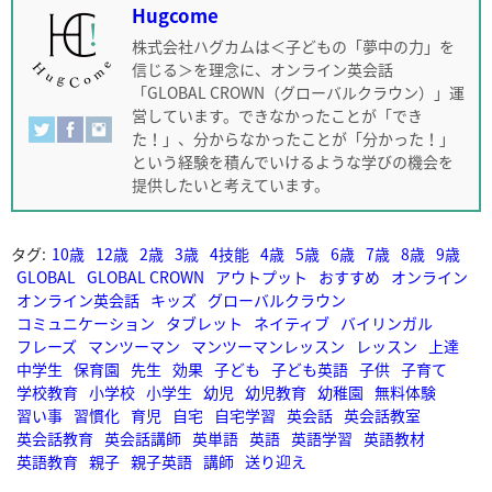
Hugcome
株式会社ハグカムは＜子どもの「夢中の力」を
信じる＞を理念に、オンライン英会話
「GLOBAL CROWN（グローバルクラウン）」運
営しています。できなかったことが「でき
た！」、分からなかったことが「分かった！」
という経験を積んでいけるような学びの機会を
提供したいと考えています。
タグ:
10歳
12歳
2歳
3歳
4技能
4歳
5歳
6歳
7歳
8歳
9歳
GLOBAL
GLOBAL CROWN
アウトプット
おすすめ
オンライン
オンライン英会話
キッズ
グローバルクラウン
コミュニケーション
タブレット
ネイティブ
バイリンガル
フレーズ
マンツーマン
マンツーマンレッスン
レッスン
上達
中学生
保育園
先生
効果
子ども
子ども英語
子供
子育て
学校教育
小学校
小学生
幼児
幼児教育
幼稚園
無料体験
習い事
習慣化
育児
自宅
自宅学習
英会話
英会話教室
英会話教育
英会話講師
英単語
英語
英語学習
英語教材
英語教育
親子
親子英語
講師
送り迎え