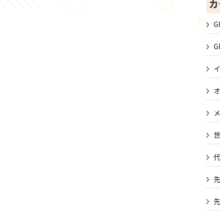
カ
G
G