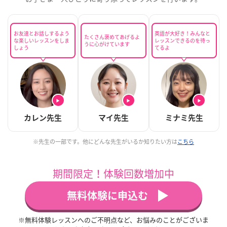
お友達とお話しするよう
英語が大好き！みんなと
たくさん褒めてあげるよ
な楽しいレッスンをしま
レッスンできるのを待っ
うに心がけています
しょう
てるよ
▶
▶
▶
カレン先生
マイ先生
ミナミ先生
※先生の一部です。他にどんな先生がいるか知りたい方は
こちら
期間限定！体験回数増加中
無料体験に申込む
※無料体験レッスンへのご不明点など、お悩みのことがございま