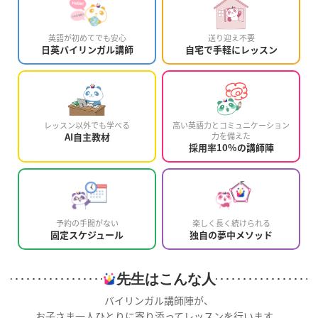
英語が初めてでも安心
送り迎え不要
日英バイリンガル講師
自宅で手軽にレッスン
レッスン以外でも学べる
高い英語力とコミュニケーション
AI自主教材
力を備えた
採用率10%の講師陣
予約の手間がない
楽しく長く続けられる
固定スケジュール
独自の夢中メソッド
先生はこんな人
バイリンガル講師陣が、
お子さま一人ひとりに寄り添ってレッスンを行います。